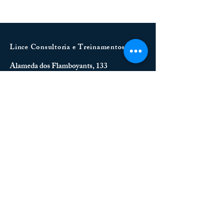
Lince Consultoria e Treinamentos
Alameda dos Flamboyants, 133
Condomínio Nossa Fazenda
Esmeraldas - Minas Gerais
(31) 99920-9799
SOCIAL
Política de Privacidade
Política de Cookies
Termos e Condições